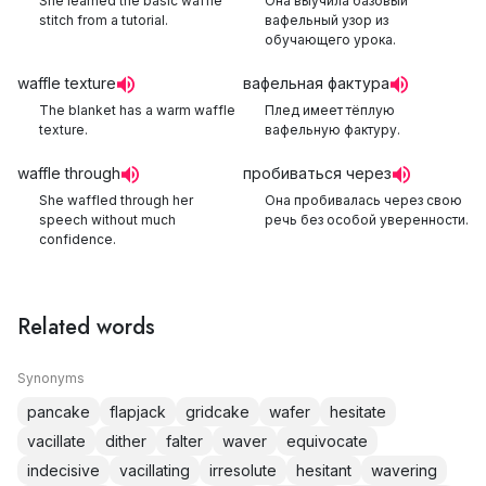
She learned the basic waffle
Она выучила базовый
stitch from a tutorial.
вафельный узор из
обучающего урока.
waffle texture
вафельная фактура
The blanket has a warm waffle
Плед имеет тёплую
texture.
вафельную фактуру.
waffle through
пробиваться через
She waffled through her
Она пробивалась через свою
speech without much
речь без особой уверенности.
confidence.
Related words
Synonyms
pancake
flapjack
gridcake
wafer
hesitate
vacillate
dither
falter
waver
equivocate
indecisive
vacillating
irresolute
hesitant
wavering