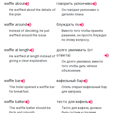
waffle about
говорить уклончиво
He waffled about the details of
Он говорил уклончиво о
the plan.
деталях плана.
waffle around
блуждать по
Instead of deciding, he just
Вместо того чтобы принять
waffled around the issue.
решение, он просто блуждал
по этому вопросу.
waffle at length
долго увиливать (от
ответа)
He waffled at length instead of
giving a clear explanation.
Он долго увиливал, вместо
того чтобы дать чёткое
объяснение.
waffle bar
вафельный бар
The hotel opened a waffle bar
Отель открыл вафельный бар
for breakfast.
для завтрака.
waffle batter
тесто для вафель
The waffle batter should be
Тесто для вафель должно
thick and smooth.
быть густым и гладким.