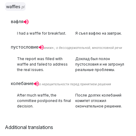
waffles
pl
вафля
I had a waffle for breakfast.
Я съел вафлю на завтрак.
пустословие
книжн.; о бессодержательной, многословной речи
The report was filled with
Доклад был полон
waffle and failed to address
пустословия и не затронул
the real issues.
реальные проблемы.
колебание
о нерешительности перед принятием решения
After much waffle, the
После долгих колебаний
committee postponed its final
комитет отложил
decision.
окончательное решение.
Additional translations