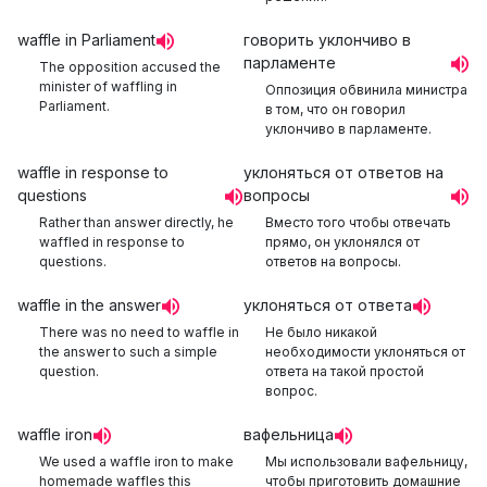
waffle in Parliament
говорить уклончиво в
парламенте
The opposition accused the
minister of waffling in
Оппозиция обвинила министра
Parliament.
в том, что он говорил
уклончиво в парламенте.
waffle in response to
уклоняться от ответов на
questions
вопросы
Rather than answer directly, he
Вместо того чтобы отвечать
waffled in response to
прямо, он уклонялся от
questions.
ответов на вопросы.
waffle in the answer
уклоняться от ответа
There was no need to waffle in
Не было никакой
the answer to such a simple
необходимости уклоняться от
question.
ответа на такой простой
вопрос.
waffle iron
вафельница
We used a waffle iron to make
Мы использовали вафельницу,
homemade waffles this
чтобы приготовить домашние