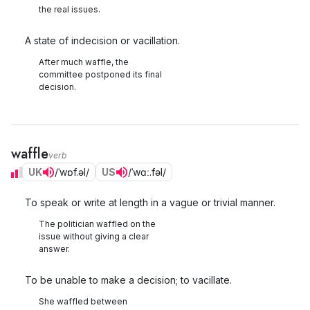
the real issues.
A state of indecision or vacillation.
After much waffle, the
committee postponed its final
decision.
waffle
verb
UK
/ˈwɒf.əl/
US
/ˈwɑː.fəl/
To speak or write at length in a vague or trivial manner.
The politician waffled on the
issue without giving a clear
answer.
To be unable to make a decision; to vacillate.
She waffled between