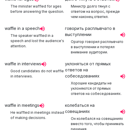
The minister waffled for ages
Министр долго тянул с
before answering the question.
ответом на вопрос, прежде
чем наконец ответил.
waffle in a speech
говорить расплывчато в
выступлении
The speaker waffled in a
speech and lost the audience's
Оратор говорил расплывчато
attention.
в выступлении и потерял
внимание аудитории.
waffle in interviews
уклоняться от прямых
ответов на
Good candidates do not waffle
собеседованиях
in interviews.
Хорошие кандидаты не
уклоняются от прямых
ответов на собеседованиях.
waffle in meetings
колебаться на
совещаниях
He waffled in meetings instead
of making decisions.
Он колебался на совещаниях
вместо того, чтобы принимать
решения.