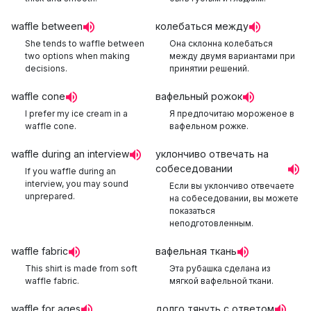
waffle between
колебаться между
She tends to waffle between
Она склонна колебаться
two options when making
между двумя вариантами при
decisions.
принятии решений.
waffle cone
вафельный рожок
I prefer my ice cream in a
Я предпочитаю мороженое в
waffle cone.
вафельном рожке.
waffle during an interview
уклончиво отвечать на
собеседовании
If you waffle during an
interview, you may sound
Если вы уклончиво отвечаете
unprepared.
на собеседовании, вы можете
показаться
неподготовленным.
waffle fabric
вафельная ткань
This shirt is made from soft
Эта рубашка сделана из
waffle fabric.
мягкой вафельной ткани.
waffle for ages
долго тянуть с ответом