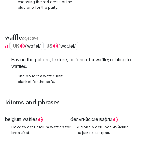
choosing the red dress or the
blue one for the party.
waffle
adjective
UK
/ˈwɒf.əl/
US
/ˈwɑː.fəl/
Having the pattern, texture, or form of a waffle; relating to
waffles.
She bought a waffle knit
blanket for the sofa.
Idioms and phrases
belgium waffles
бельгийские вафли
I love to eat Belgium waffles for
Я люблю есть бельгийские
breakfast.
вафли на завтрак.