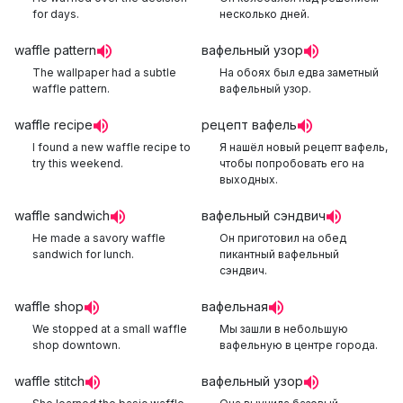
for days.
несколько дней.
waffle pattern
вафельный узор
The wallpaper had a subtle
На обоях был едва заметный
waffle pattern.
вафельный узор.
waffle recipe
рецепт вафель
I found a new waffle recipe to
Я нашёл новый рецепт вафель,
try this weekend.
чтобы попробовать его на
выходных.
waffle sandwich
вафельный сэндвич
He made a savory waffle
Он приготовил на обед
sandwich for lunch.
пикантный вафельный
сэндвич.
waffle shop
вафельная
We stopped at a small waffle
Мы зашли в небольшую
shop downtown.
вафельную в центре города.
waffle stitch
вафельный узор