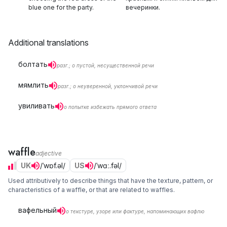
blue one for the party.
вечеринки.
Additional translations
болтать
разг.; о пустой, несущественной речи
мямлить
разг.; о неуверенной, уклончивой речи
увиливать
о попытке избежать прямого ответа
waffle
adjective
UK
/ˈwɒf.əl/
US
/ˈwɑː.fəl/
Used attributively to describe things that have the texture, pattern, or
characteristics of a waffle, or that are related to waffles.
вафельный
о текстуре, узоре или фактуре, напоминающих вафлю