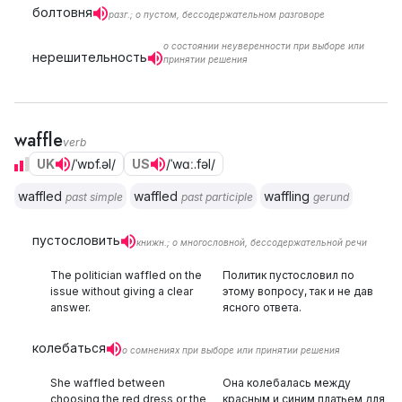
болтовня
разг.; о пустом, бессодержательном разговоре
о состоянии неуверенности при выборе или
нерешительность
принятии решения
waffle
verb
UK
/ˈwɒf.əl/
US
/ˈwɑː.fəl/
waffled
waffled
waffling
past simple
past participle
gerund
пустословить
книжн.; о многословной, бессодержательной речи
The politician waffled on the
Политик пустословил по
issue without giving a clear
этому вопросу, так и не дав
answer.
ясного ответа.
колебаться
о сомнениях при выборе или принятии решения
She waffled between
Она колебалась между
choosing the red dress or the
красным и синим платьем для