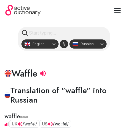
English
Russian
Waffle
Translation of "waffle" into
Russian
waffle
noun
UK
/ˈwɒf.əl/
US
/ˈwɑː.fəl/