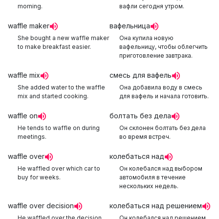
morning.
вафли сегодня утром.
waffle maker
вафельница
She bought a new waffle maker
Она купила новую
to make breakfast easier.
вафельницу, чтобы облегчить
приготовление завтрака.
waffle mix
смесь для вафель
She added water to the waffle
Она добавила воду в смесь
mix and started cooking.
для вафель и начала готовить.
waffle on
болтать без дела
He tends to waffle on during
Он склонен болтать без дела
meetings.
во время встреч.
waffle over
колебаться над
He waffled over which car to
Он колебался над выбором
buy for weeks.
автомобиля в течение
нескольких недель.
waffle over decision
колебаться над решением
He waffled over the decision
Он колебался над решением