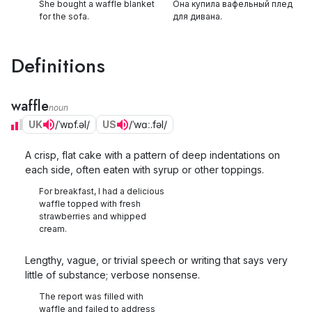
She bought a waffle blanket
Она купила вафельный плед
for the sofa.
для дивана.
Definitions
waffle
noun
UK
/ˈwɒf.əl/
US
/ˈwɑː.fəl/
A crisp, flat cake with a pattern of deep indentations on
each side, often eaten with syrup or other toppings.
For breakfast, I had a delicious
waffle topped with fresh
strawberries and whipped
cream.
Lengthy, vague, or trivial speech or writing that says very
little of substance; verbose nonsense.
The report was filled with
waffle and failed to address