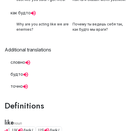
как будто
Why are you acting like we are
Почему ты ведешь себя так,
enemies?
как будто мы враги?
Additional translations
словно
будто
точно
Definitions
like
noun
UK
/laɪk/
US
/laɪk/