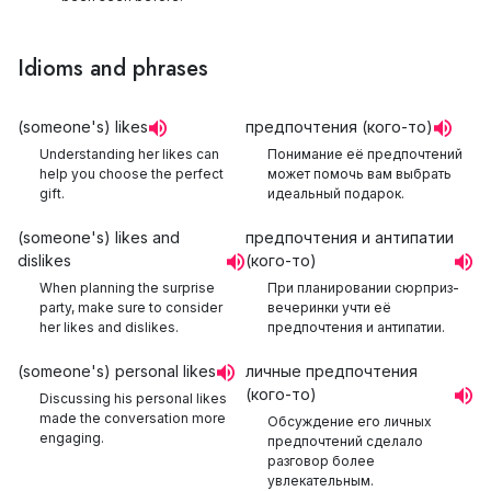
Idioms and phrases
(someone's) likes
предпочтения (кого-то)
Understanding her likes can
Понимание её предпочтений
help you choose the perfect
может помочь вам выбрать
gift.
идеальный подарок.
(someone's) likes and
предпочтения и антипатии
dislikes
(кого-то)
When planning the surprise
При планировании сюрприз-
party, make sure to consider
вечеринки учти её
her likes and dislikes.
предпочтения и антипатии.
(someone's) personal likes
личные предпочтения
(кого-то)
Discussing his personal likes
made the conversation more
Обсуждение его личных
engaging.
предпочтений сделало
разговор более
увлекательным.