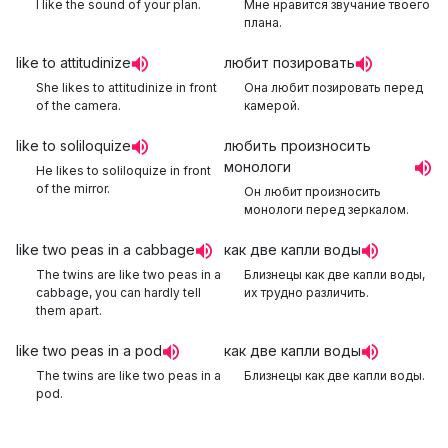
I like the sound of your plan.
Мне нравится звучание твоего
плана.
like to attitudinize
любит позировать
She likes to attitudinize in front
Она любит позировать перед
of the camera.
камерой.
like to soliloquize
любить произносить
монологи
He likes to soliloquize in front
of the mirror.
Он любит произносить
монологи перед зеркалом.
like two peas in a cabbage
как две капли воды
The twins are like two peas in a
Близнецы как две капли воды,
cabbage, you can hardly tell
их трудно различить.
them apart.
like two peas in a pod
как две капли воды
The twins are like two peas in a
Близнецы как две капли воды.
pod.