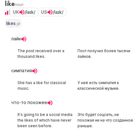
like
noun
UK
/laɪk/
US
/laɪk/
likes
pl
лайк
The post received over a
Пост получил более тысячи
thousand likes.
лайков.
симпатия
She has a like for classical
У неё есть симпатия к
music.
классической музыке.
что-то похожее
It's going to be a social media
Это будет соцсеть, не
the likes of which have never
похожая ни на что созданное
been seen before.
раньше.