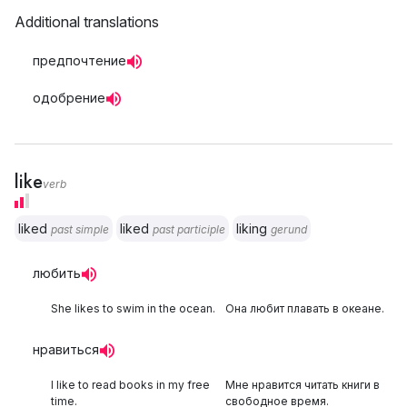
Additional translations
предпочтение
одобрение
like
verb
liked
liked
liking
past simple
past participle
gerund
любить
She likes to swim in the ocean.
Она любит плавать в океане.
нравиться
I like to read books in my free
Мне нравится читать книги в
time.
свободное время.