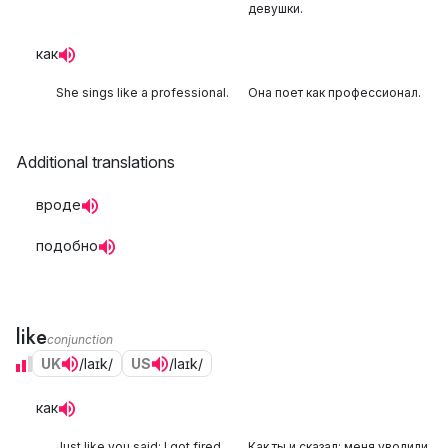
девушки.
как
She sings like a professional.
Она поет как профессионал.
Additional translations
вроде
подобно
like
conjunction
UK
/laɪk/
US
/laɪk/
как
Just like you said: I got fired.
Как ты и сказал: меня уволили.