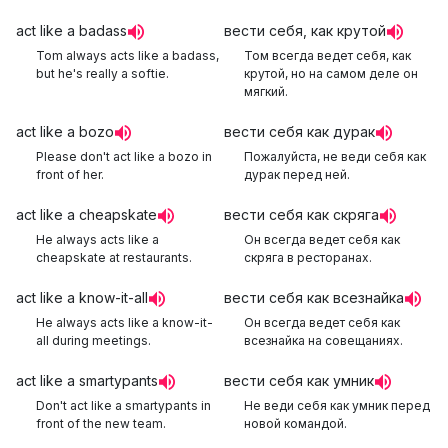
act like a badass
вести себя, как крутой
Tom always acts like a badass,
Том всегда ведет себя, как
but he's really a softie.
крутой, но на самом деле он
мягкий.
act like a bozo
вести себя как дурак
Please don't act like a bozo in
Пожалуйста, не веди себя как
front of her.
дурак перед ней.
act like a cheapskate
вести себя как скряга
He always acts like a
Он всегда ведет себя как
cheapskate at restaurants.
скряга в ресторанах.
act like a know-it-all
вести себя как всезнайка
He always acts like a know-it-
Он всегда ведет себя как
all during meetings.
всезнайка на совещаниях.
act like a smartypants
вести себя как умник
Don't act like a smartypants in
Не веди себя как умник перед
front of the new team.
новой командой.