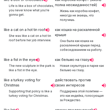
полна неожиданностей)
Life is like a box of chocolates,
you never know what you're
Жизнь как коробка конфет,
gonna get.
никогда не знаешь, что
получишь.
like a cat on a hot tin roof
как кошка на раскаленной
крыше
She was like a cat on a hot tin
roof before her job interview.
Она была как кошка на
раскаленной крыше перед
собеседованием на работу.
like a fist in the eye
как бельмо на глазу
The new sculpture in the park is
Новая скульптура в парке как
like a fist in the eye.
бельмо на глазу.
like a turkey voting for
действовать против
Christmas
своих интересов
Supporting that policy is like a
Поддержка этой политики —
turkey voting for Christmas.
это как индейка, голосующая
за Рождество.
like list
список предпочтений