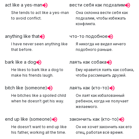
act like a yes-man
вести себя как подхалим
She tends to act like a yes-man
Она склонна вести себя как
to avoid conflict.
подхалим, чтобы избежать
конфликта.
anything like that
что-то подобное
I have never seen anything like
Я никогда не видел ничего
that before.
подобного раньше.
bark like a dog
лаять как собака
He likes to bark like a dog to
Ему нравится лаять как собака,
make his friends laugh.
чтобы рассмешить друзей.
bitch like (someone)
лаять как (кто-то)
He bitches like a spoiled child
Он лаят как избалованный
when he doesn't get his way.
ребенок, когда не получает
желаемого.
end up like (someone)
закончить как (кто-то)
He doesn't want to end up like
Он не хочет закончить как его
his father, working all the time.
отец, работая всё время.