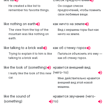
He created a like list to
Он создал список
remember his favorite things.
предпочтений, чтобы помнить
свои любимые вещи.
like nothing on earth
как ничто на земле
The view from the top of the
Вид с вершины горы был как
mountain was like nothing on
ничто на земле.
earth.
like talking to a brick wall
как об стенку горох
Trying to explain it to him is like
Пытаться объяснить это ему —
talking to a brick wall.
как об стенку горох.
like the look of (something)
нравится внешний вид
(чего-то)
I really like the look of this new
car.
Мне действительно нравится
внешний вид этой новой
машины.
like the sound of
нравится звучание (чего-
(something)
то)