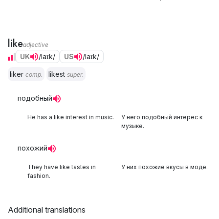
like
adjective
UK
/laɪk/
US
/laɪk/
liker
likest
comp.
super.
подобный
He has a like interest in music.
У него подобный интерес к
музыке.
похожий
They have like tastes in
У них похожие вкусы в моде.
fashion.
Additional translations