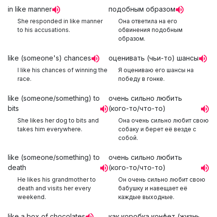
in like manner
подобным образом
She responded in like manner
Она ответила на его
to his accusations.
обвинения подобным
образом.
like (someone's) chances
оценивать (чьи-то) шансы
I like his chances of winning the
Я оцениваю его шансы на
race.
победу в гонке.
like (someone/something) to
очень сильно любить
bits
(кого-то/что-то)
She likes her dog to bits and
Она очень сильно любит свою
takes him everywhere.
собаку и берет её везде с
собой.
like (someone/something) to
очень сильно любить
death
(кого-то/что-то)
He likes his grandmother to
Он очень сильно любит свою
death and visits her every
бабушку и навещает её
weekend.
каждые выходные.
like a box of chocolates
как коробка конфет (жизнь