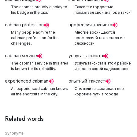
The cabman proudly displayed
Таксист с гордостью
his badge in the taxi.
показывал свой значок в такси.
cabman profession
профессия таксиста
Many people admire the
Многие восхищаются
cabman profession for its
профессией таксиста за её
challenges.
сложности.
cabman service
услуга таксиста
The cabman service in this area
Услуга таксиста в этом районе
is known for its reliability.
известна своей надежностью.
experienced cabman
опытный таксист
An experienced cabman knows
Опытный таксист знает все
all the shortcuts in the city.
короткие пути в городе.
Related words
Synonyms