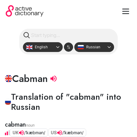
English
Russian
Cabman
Translation of "cabman" into
Russian
cabman
noun
UK
/ˈkæbmən/
US
/ˈkæbmən/