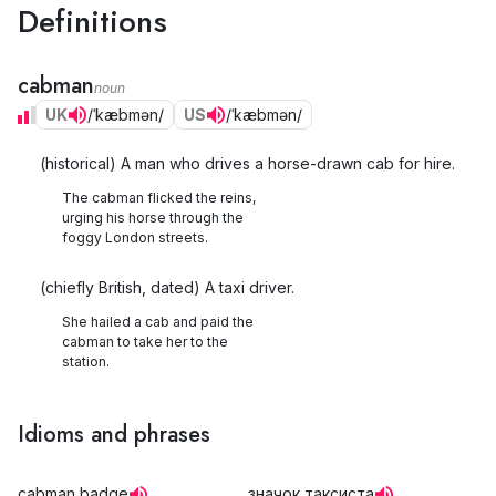
Definitions
cabman
noun
UK
/ˈkæbmən/
US
/ˈkæbmən/
(historical) A man who drives a horse-drawn cab for hire.
The cabman flicked the reins,
urging his horse through the
foggy London streets.
(chiefly British, dated) A taxi driver.
She hailed a cab and paid the
cabman to take her to the
station.
Idioms and phrases
cabman badge
значок таксиста