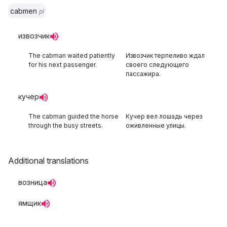
cabmen
pl
извозчик
The cabman waited patiently
Извозчик терпеливо ждал
for his next passenger.
своего следующего
пассажира.
кучер
The cabman guided the horse
Кучер вел лошадь через
through the busy streets.
оживленные улицы.
Additional translations
возница
ямщик