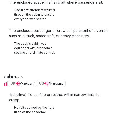
The enclosed space in an aircraft where passengers sit.
The flight attendant walked
through the cabin to ensure
everyone was seated.
The enclosed passenger or crew compartment of a vehicle
such as a truck, spacecraft, or heavy machinery.
The truck's cabin was
equipped with ergonomic
seating and climate control.
cabin
verb
UK
/ˈkæb.ɪn/
US
/ˈkæb.ɪn/
(transitive) To confine or restrict within narrow limits; to
cramp.
He felt cabined by the rigid
rules of the academy.