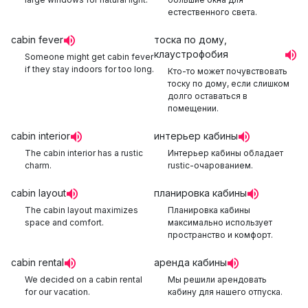
естественного света.
cabin fever
тоска по дому,
клаустрофобия
Someone might get cabin fever
if they stay indoors for too long.
Кто-то может почувствовать
тоску по дому, если слишком
долго оставаться в
помещении.
cabin interior
интерьер кабины
The cabin interior has a rustic
Интерьер кабины обладает
charm.
rustic-очарованием.
cabin layout
планировка кабины
The cabin layout maximizes
Планировка кабины
space and comfort.
максимально использует
пространство и комфорт.
cabin rental
аренда кабины
We decided on a cabin rental
Мы решили арендовать
for our vacation.
кабину для нашего отпуска.