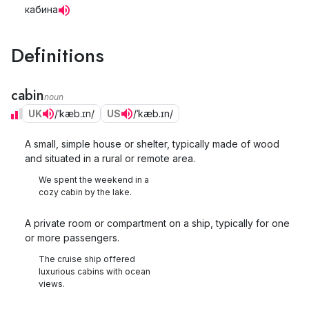
кабина
Definitions
cabin
noun
UK
/ˈkæb.ɪn/
US
/ˈkæb.ɪn/
A small, simple house or shelter, typically made of wood
and situated in a rural or remote area.
We spent the weekend in a
cozy cabin by the lake.
A private room or compartment on a ship, typically for one
or more passengers.
The cruise ship offered
luxurious cabins with ocean
views.