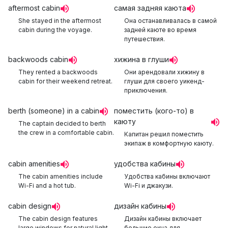
aftermost cabin
самая задняя каюта
She stayed in the aftermost
Она останавливалась в самой
cabin during the voyage.
задней каюте во время
путешествия.
backwoods cabin
хижина в глуши
They rented a backwoods
Они арендовали хижину в
cabin for their weekend retreat.
глуши для своего уикенд-
приключения.
berth (someone) in a cabin
поместить (кого-то) в
каюту
The captain decided to berth
the crew in a comfortable cabin.
Капитан решил поместить
экипаж в комфортную каюту.
cabin amenities
удобства кабины
The cabin amenities include
Удобства кабины включают
Wi-Fi and a hot tub.
Wi-Fi и джакузи.
cabin design
дизайн кабины
The cabin design features
Дизайн кабины включает
large windows for natural light.
большие окна для