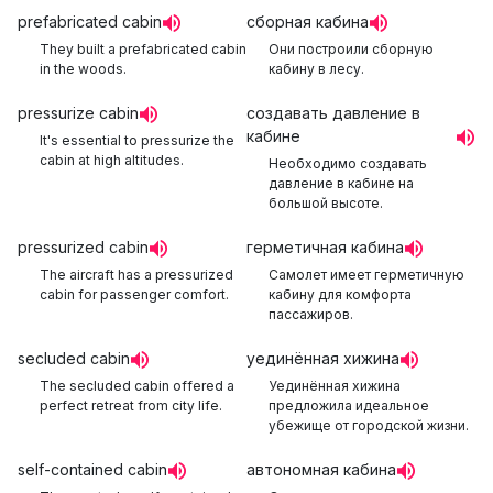
prefabricated cabin
сборная кабина
They built a prefabricated cabin
Они построили сборную
in the woods.
кабину в лесу.
pressurize cabin
создавать давление в
кабине
It's essential to pressurize the
cabin at high altitudes.
Необходимо создавать
давление в кабине на
большой высоте.
pressurized cabin
герметичная кабина
The aircraft has a pressurized
Самолет имеет герметичную
cabin for passenger comfort.
кабину для комфорта
пассажиров.
secluded cabin
уединённая хижина
The secluded cabin offered a
Уединённая хижина
perfect retreat from city life.
предложила идеальное
убежище от городской жизни.
self-contained cabin
автономная кабина