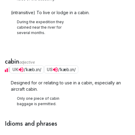
(intransitive) To live or lodge in a cabin.
During the expedition they
cabined near the river for
several months.
cabin
adjective
UK
/ˈkæb.ɪn/
US
/ˈkæb.ɪn/
Designed for or relating to use in a cabin, especially an
aircraft cabin.
Only one piece of cabin
baggage is permitted.
Idioms and phrases