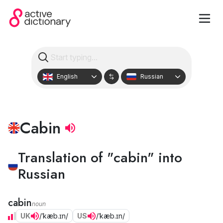
English
Russian
Cabin
Translation of "cabin" into
Russian
cabin
noun
UK
/ˈkæb.ɪn/
US
/ˈkæb.ɪn/