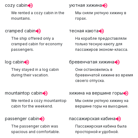
cozy cabin
уютная хижина
We rented a cozy cabin in the
Мы сняли уютную хижину в
mountains.
горах.
cramped cabin
тесная каюта
The ship offered only a
На корабле предоставляли
cramped cabin for economy
только тесную каюту для
passengers.
пассажиров эконом-класса.
log cabin
бревенчатая хижина
They stayed in a log cabin
Они остановились в
during their vacation.
бревенчатой хижине во время
своего отпуска.
mountaintop cabin
хижина на вершине горы
We rented a cozy mountaintop
Мы сняли уютную хижину на
cabin for the weekend.
вершине горы на выходные.
passenger cabin
пассажирская кабина
The passenger cabin was
Пассажирская кабина была
spacious and comfortable.
просторной и удобной.