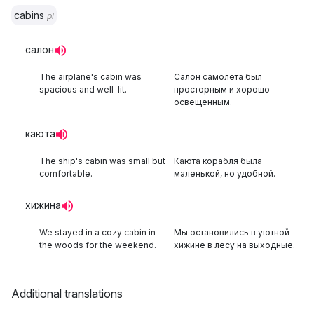
cabins
pl
салон
The airplane's cabin was
Салон самолета был
spacious and well-lit.
просторным и хорошо
освещенным.
каюта
The ship's cabin was small but
Каюта корабля была
comfortable.
маленькой, но удобной.
хижина
We stayed in a cozy cabin in
Мы остановились в уютной
the woods for the weekend.
хижине в лесу на выходные.
Additional translations