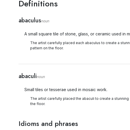
Definitions
abaculus
noun
A small square tile of stone, glass, or ceramic used in 
The artist carefully placed each abaculus to create a stun
pattern on the floor.
abaculi
noun
Small tiles or tesserae used in mosaic work.
The artist carefully placed the abaculi to create a stunnin
the floor.
Idioms and phrases