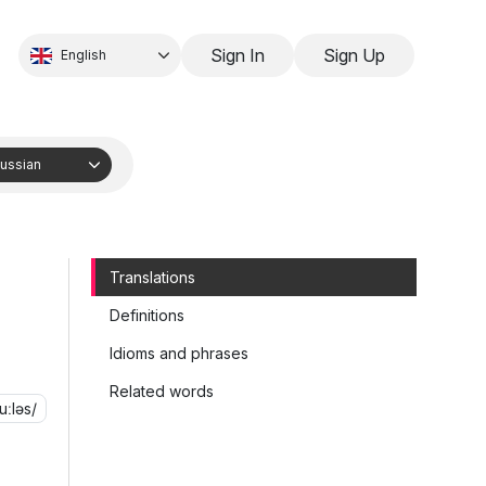
Sign In
Sign Up
English
ussian
Translations
Definitions
Idioms and phrases
Related words
uːləs/