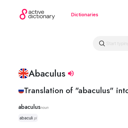
Dictionaries
Abaculus
Translation of "abaculus" int
abaculus
noun
abaculi
pl