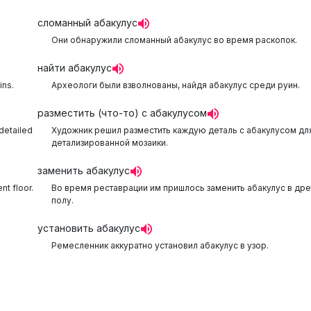
сломанный абакулус
Они обнаружили сломанный абакулус во время раскопок.
найти абакулус
ins.
Археологи были взволнованы, найдя абакулус среди руин.
разместить (что-то) с абакулусом
 detailed
Художник решил разместить каждую деталь с абакулусом дл
детализированной мозаики.
заменить абакулус
nt floor.
Во время реставрации им пришлось заменить абакулус в др
полу.
установить абакулус
Ремесленник аккуратно установил абакулус в узор.