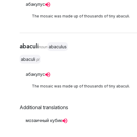
абакулус
The mosaic was made up of thousands of tiny abaculi.
abaculi
abaculus
noun
abaculi
pl
абакулус
The mosaic was made up of thousands of tiny abaculi.
Additional translations
мозаичный кубик