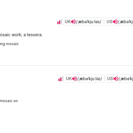
UK
/ˌæbəˈkjuːləs/
US
/ˌæbəˈkj
mosaic work; a tessera.
ning mosaic
UK
/ˌæbəˈkjuːlaɪ/
US
/ˌæbəˈkj
g mosaic on