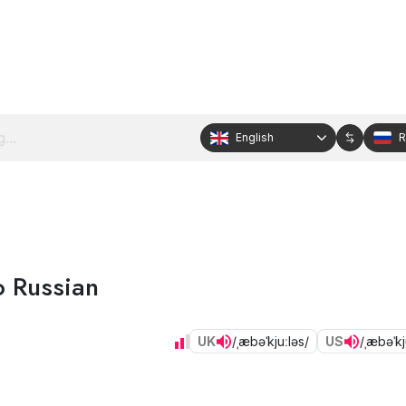
English
R
o Russian
UK
/ˌæbəˈkjuːləs/
US
/ˌæbəˈkj