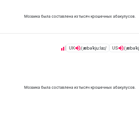
Мозаика была составлена из тысяч крошечных абакулусов.
UK
/ˌæbəˈkjuːlaɪ/
US
/ˌæbəˈkj
Мозаика была составлена из тысяч крошечных абакулусов.