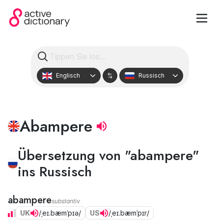
Englisch
Russisch
Abampere
Übersetzung von "abampere"
ins Russisch
abampere
substantiv
UK
/ˌeɪ.bæmˈpɪə/
US
/ˌeɪ.bæmˈpɪr/