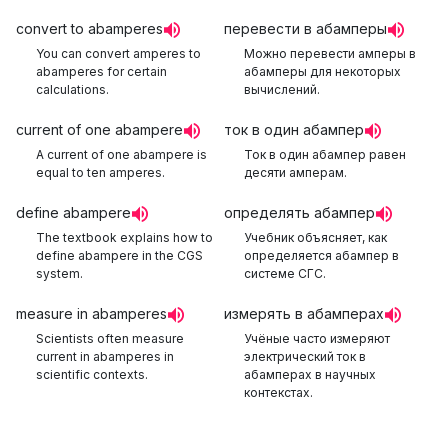
convert to abamperes
перевести в абамперы
You can convert amperes to
Можно перевести амперы в
abamperes for certain
абамперы для некоторых
calculations.
вычислений.
current of one abampere
ток в один абампер
A current of one abampere is
Ток в один абампер равен
equal to ten amperes.
десяти амперам.
define abampere
определять абампер
The textbook explains how to
Учебник объясняет, как
define abampere in the CGS
определяется абампер в
system.
системе СГС.
measure in abamperes
измерять в абамперах
Scientists often measure
Учёные часто измеряют
current in abamperes in
электрический ток в
scientific contexts.
абамперах в научных
контекстах.