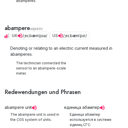
abamperes.
abampere
adjektiv
UK
/ˌeɪ.bæmˈpɪə/
US
/ˌeɪ.bæmˈpɪr/
Denoting or relating to an electric current measured in
abamperes.
The technician connected the
sensor to an abampere-scale
meter.
Redewendungen und Phrasen
abampere unit
единица абампер
The abampere unit is used in
Единица абампер
the CGS system of units.
используется в системе
единиц СГС.