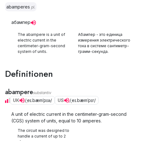
abamperes
pl.
абампер
The abampere is a unit of
Абампер - это единица
electric current in the
измерения электрического
centimeter-gram-second
тока в системе сантиметр-
system of units.
грамм-секунда.
Definitionen
abampere
substantiv
UK
/ˌeɪ.bæmˈpɪə/
US
/ˌeɪ.bæmˈpɪr/
A unit of electric current in the centimeter-gram-second
(CGS) system of units, equal to 10 amperes.
The circuit was designed to
handle a current of up to 2