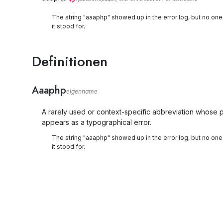
The string "aaaphp" showed up in the error log, but no on
it stood for.
Definitionen
Aaaphp
eigenname
A rarely used or context-specific abbreviation whose 
appears as a typographical error.
The string "aaaphp" showed up in the error log, but no on
it stood for.