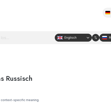
Englisch
R
s Russisch
r context-specific meaning.