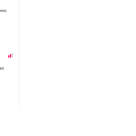
нал,
en