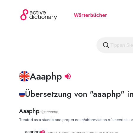
Wörterbücher
Aaaphp
Übersetzung von "aaaphp" in
Aaaphp
eigenname
Treated as a standalone proper noun/abbreviation of uncertain o
aaaphp
транслитерация; значение зависит от контекста