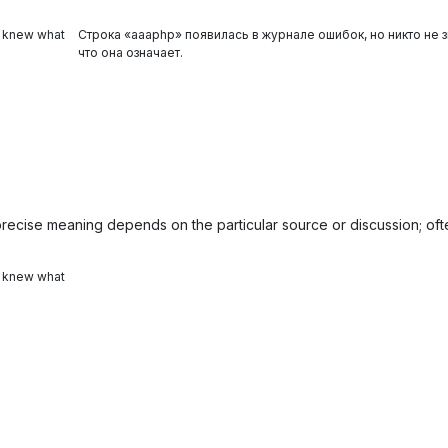
e knew what
Строка «aaaphp» появилась в журнале ошибок, но никто не з
что она означает.
precise meaning depends on the particular source or discussion; oft
e knew what