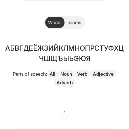
Words
Idioms
А
Б
В
Г
Д
Е
Ё
Ж
З
И
Й
К
Л
М
Н
О
П
Р
С
Т
У
Ф
Х
Ц
Ч
Ш
Щ
Ъ
Ы
Ь
Э
Ю
Я
Parts of speech:
All
Noun
Verb
Adjective
Adverb
1