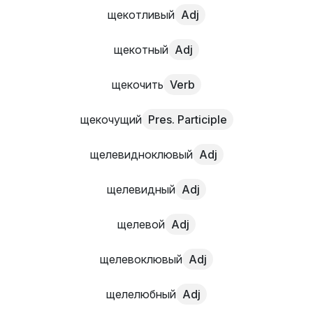
щекотливый
Adj
щекотный
Adj
щекочить
Verb
щекочущий
Pres. Participle
щелевидноклювый
Adj
щелевидный
Adj
щелевой
Adj
щелевоклювый
Adj
щелелюбный
Adj