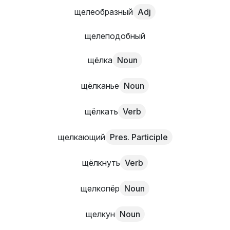
щелеобразный
Adj
щелеподобный
щёлка
Noun
щёлканье
Noun
щёлкать
Verb
щелкающий
Pres. Participle
щёлкнуть
Verb
щелкопёр
Noun
щелкун
Noun