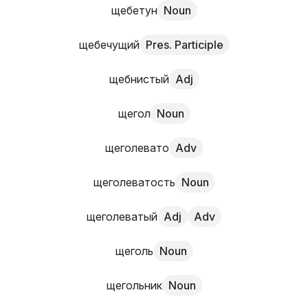
щебетун
Noun
щебечущий
Pres. Participle
щебнистый
Adj
щегол
Noun
щеголевато
Adv
щеголеватость
Noun
щеголеватый
Adj
Adv
щеголь
Noun
щегольник
Noun