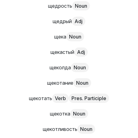
щедрость
Noun
щедрый
Adj
щека
Noun
щекастый
Adj
щеколда
Noun
щекотание
Noun
щекотать
Verb
Pres. Participle
щекотка
Noun
щекотливость
Noun