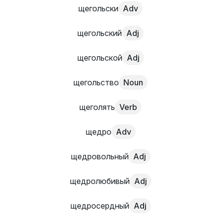
щегольски
Adv
щегольский
Adj
щегольской
Adj
щегольство
Noun
щеголять
Verb
щедро
Adv
щедровольный
Adj
щедролюбивый
Adj
щедросердный
Adj