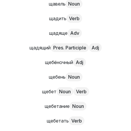
щавель
Noun
щадить
Verb
щадяще
Adv
щадящий
Pres. Participle
Adj
щебёночный
Adj
щебень
Noun
щебет
Noun
Verb
щебетание
Noun
щебетать
Verb