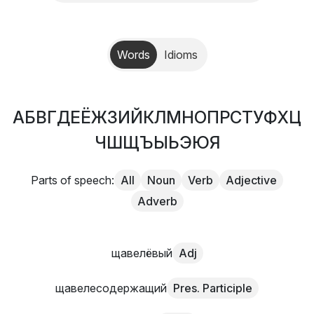
Words
Idioms
А
Б
В
Г
Д
Е
Ё
Ж
З
И
Й
К
Л
М
Н
О
П
Р
С
Т
У
Ф
Х
Ц
Ч
Ш
Щ
Ъ
Ы
Ь
Э
Ю
Я
Parts of speech:
All
Noun
Verb
Adjective
Adverb
щавелёвый
Adj
щавелесодержащий
Pres. Participle