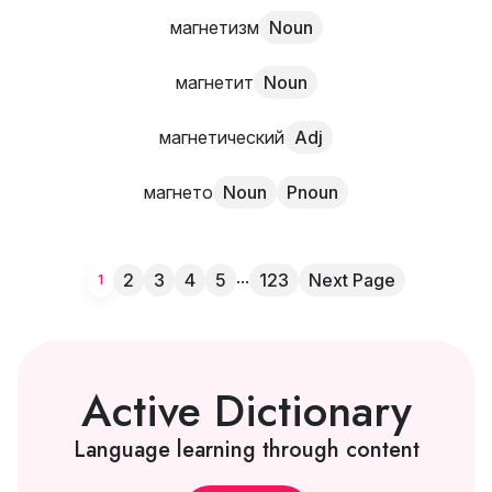
магнетизм
Noun
магнетит
Noun
магнетический
Adj
магнето
Noun
Pnoun
...
2
3
4
5
123
Next Page
1
Active Dictionary
Language learning through content