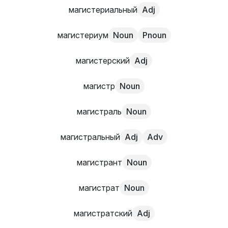
магистериальный
Adj
магистериум
Noun
Pnoun
магистерский
Adj
магистр
Noun
магистраль
Noun
магистральный
Adj
Adv
магистрант
Noun
магистрат
Noun
магистратский
Adj