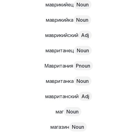
маврикийец
Noun
маврикийка
Noun
маврикийский
Adj
мавританец
Noun
Мавритания
Pnoun
мавританка
Noun
мавританский
Adj
маг
Noun
магазин
Noun