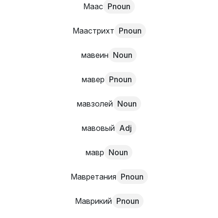
Маас
Pnoun
Маастрихт
Pnoun
мавеин
Noun
мавер
Pnoun
мавзолей
Noun
мавовый
Adj
мавр
Noun
Мавретания
Pnoun
Маврикий
Pnoun