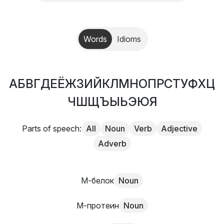
Words
Idioms
А
Б
В
Г
Д
Е
Ё
Ж
З
И
Й
К
Л
М
Н
О
П
Р
С
Т
У
Ф
Х
Ц
Ч
Ш
Щ
Ъ
Ы
Ь
Э
Ю
Я
Parts of speech:
All
Noun
Verb
Adjective
Adverb
М-белок
Noun
М-протеин
Noun