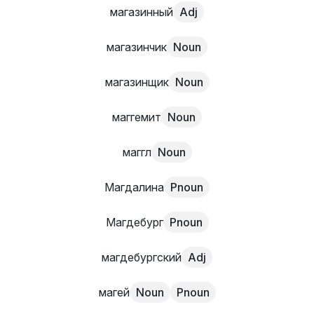
магазинный
Adj
магазинчик
Noun
магазинщик
Noun
маггемит
Noun
маггл
Noun
Магдалина
Pnoun
Магдебург
Pnoun
магдебургский
Adj
магей
Noun
Pnoun