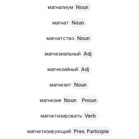
магналиум
Noun
магнат
Noun
магнатство
Noun
магнезиальный
Adj
магнезийный
Adj
магнезит
Noun
магнезия
Noun
Pnoun
магнетизировать
Verb
магнетизирующий
Pres. Participle