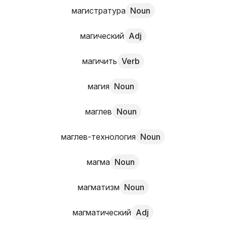
магистратура
Noun
магический
Adj
магичить
Verb
магия
Noun
маглев
Noun
маглев-технология
Noun
магма
Noun
магматизм
Noun
магматический
Adj