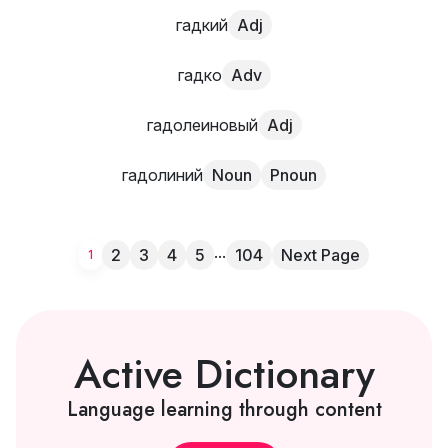
гадкий
Adj
гадко
Adv
гадолеиновый
Adj
гадолиний
Noun
Pnoun
...
2
3
4
5
104
Next Page
1
Active Dictionary
Language learning through content