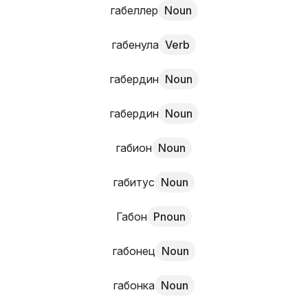
габеллер
Noun
габенула
Verb
габердин
Noun
габердин
Noun
габион
Noun
габитус
Noun
Габон
Pnoun
габонец
Noun
габонка
Noun