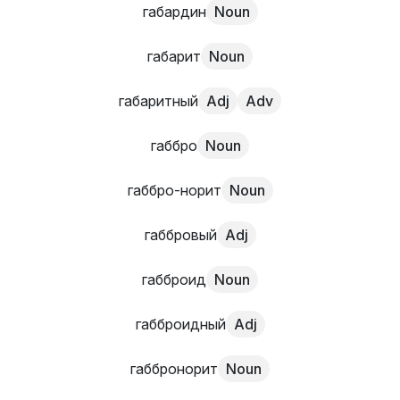
габардин
Noun
габарит
Noun
габаритный
Adj
Adv
габбро
Noun
габбро-норит
Noun
габбровый
Adj
габброид
Noun
габброидный
Adj
габбронорит
Noun