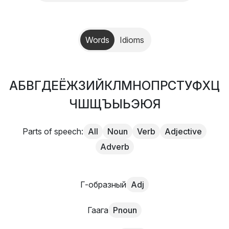
Words
Idioms
А
Б
В
Г
Д
Е
Ё
Ж
З
И
Й
К
Л
М
Н
О
П
Р
С
Т
У
Ф
Х
Ц
Ч
Ш
Щ
Ъ
Ы
Ь
Э
Ю
Я
Parts of speech:
All
Noun
Verb
Adjective
Adverb
Г-образный
Adj
Гаага
Pnoun