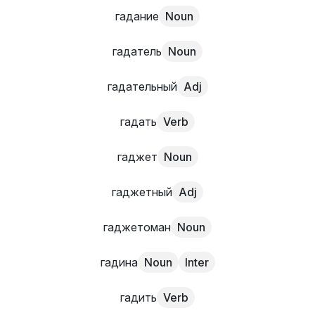
гадание
Noun
гадатель
Noun
гадательный
Adj
гадать
Verb
гаджет
Noun
гаджетный
Adj
гаджетоман
Noun
гадина
Noun
Inter
гадить
Verb