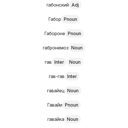
габонский
Adj
Габор
Pnoun
Габороне
Pnoun
габронемоз
Noun
гав
Inter
Noun
гав-гав
Inter
гавайец
Noun
Гавайи
Pnoun
гавайка
Noun