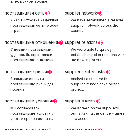
электронном архиве.
поставщицкая сеть
supplier network
У нас выстроена надежная
We have established a reliable
поставщицкая сеть по всей
supplier network across the
стране.
country.
поставщицкие отношения
supplier relations
С новыми поставщиками
We were able to quickly
удалось быстро наладить
establish supplier relations with
поставщицкие отношения.
the new suppliers.
поставщицкие риски
supplier-related risks
Аналитики оценили
Analysts assessed the
поставщицкие риски для
supplier-related risks for the
проекта.
project.
поставщицкие условия
supplier's terms
Мы согласовали
We agreed on the supplier's
поставщицкие условия с
terms, taking the delivery times
учетом сроков доставки.
into account.