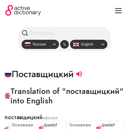
Russian
English
Поставщицкий
Translation of "поставщицкий"
into English
поставщицкий
adjective
Основная
/pəstɐf
Основная
/pəstɐf