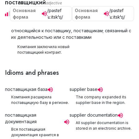
поставщицкий
adjective
Основная
/pəstɐf
Основная
/pəstɐf
форма
ˈɕːitskʲɪj/
форма
ˈɕːitskʲɪj/
относящийся к поставщику, поставщикам; связанный с
их деятельностью или с поставками
Компания заключила новый
поставщицкий контракт.
Idioms and phrases
поставщицкая база
supplier base
Компания расширила
The company expanded its
поставщицкую базу в регионе.
supplier base in the region.
поставщицкая
supplier documentation
документация
All supplier documentation is
stored in an electronic archive.
Вся поставщицкая
документация хранится в