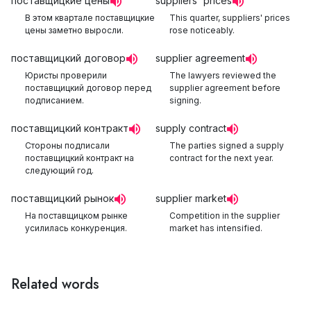
поставщицкие цены
suppliers' prices
В этом квартале поставщицкие
This quarter, suppliers' prices
цены заметно выросли.
rose noticeably.
поставщицкий договор
supplier agreement
Юристы проверили
The lawyers reviewed the
поставщицкий договор перед
supplier agreement before
подписанием.
signing.
поставщицкий контракт
supply contract
Стороны подписали
The parties signed a supply
поставщицкий контракт на
contract for the next year.
следующий год.
поставщицкий рынок
supplier market
На поставщицком рынке
Competition in the supplier
усилилась конкуренция.
market has intensified.
Related words