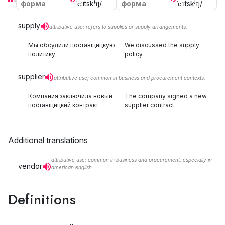
форма
ˈɕːitskʲɪj/
форма
ˈɕːitskʲɪj/
supply
attributive use; refers to supplies or supply arrangements.
Мы обсудили поставщицкую
We discussed the supply
политику.
policy.
supplier
attributive use; common in business and procurement contexts.
Компания заключила новый
The company signed a new
поставщицкий контракт.
supplier contract.
Additional translations
attributive use; common in business and procurement, especially in
vendor
american english.
Definitions