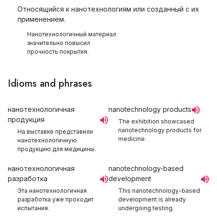
Относящийся к нанотехнологиям или созданный с их
применением.
Нанотехнологичный материал
значительно повысил
прочность покрытия.
Idioms and phrases
нанотехнологичная
nanotechnology products
продукция
The exhibition showcased
nanotechnology products for
На выставке представили
medicine.
нанотехнологичную
продукцию для медицины.
нанотехнологичная
nanotechnology-based
разработка
development
Эта нанотехнологичная
This nanotechnology-based
разработка уже проходит
development is already
испытания.
undergoing testing.