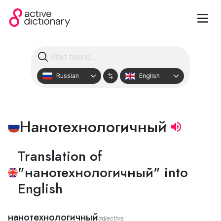
Russian
English
Нанотехнологичный
Translation of
"нанотехнологичный" into
English
нанотехнологичный
adjective