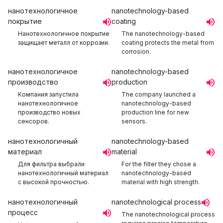
нанотехнологичное
nanotechnology-based
покрытие
coating
Нанотехнологичное покрытие
The nanotechnology-based
защищает металл от коррозии.
coating protects the metal from
corrosion.
нанотехнологичное
nanotechnology-based
производство
production
Компания запустила
The company launched a
нанотехнологичное
nanotechnology-based
производство новых
production line for new
сенсоров.
sensors.
нанотехнологичный
nanotechnology-based
материал
material
Для фильтра выбрали
For the filter they chose a
нанотехнологичный материал
nanotechnology-based
с высокой прочностью.
material with high strength.
нанотехнологичный
nanotechnological process
процесс
The nanotechnological process