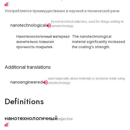
Употребляется преимущественно в научной и технической речи.
formal technical adjective; used for things relating to
nanotechnological
nanotechnology.
Нанотехнологичный материал
The nanotechnological
значительно повысил
material significantly increased
прочность покрытия.
the coating's strength.
Additional translations
used especially about materials or products made using
nanoengineered
nanotechnology.
Definitions
нанотехнологичный
adjective