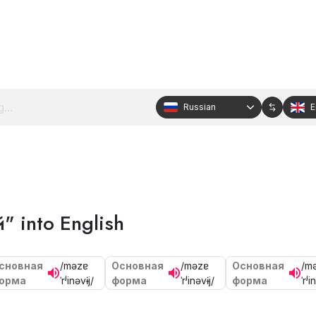
Russian
E
" into English
сновная
/məzɐ
Основная
/məzɐ
Основная
/m
орма
ˈrʲinəvɨj/
форма
ˈrʲinəvɨj/
форма
ˈrʲi