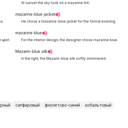
At sunset the sky took on a mazarine tint.
mazarine-blue jacket
а.
He chose a mazarine-blue jacket for the formal evening.
mazarine blue
 цвет.
For the interior design, the designer chose mazarine blue.
Mazarin-blue silk
In the light, the Mazarin-blue silk softly shimmered.
урный
сапфировый
фиолетово-синий
кобальтовый