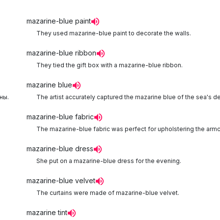
mazarine-blue paint
They used mazarine-blue paint to decorate the walls.
mazarine-blue ribbon
They tied the gift box with a mazarine-blue ribbon.
mazarine blue
ны.
The artist accurately captured the mazarine blue of the sea's d
mazarine-blue fabric
The mazarine-blue fabric was perfect for upholstering the armch
mazarine-blue dress
She put on a mazarine-blue dress for the evening.
mazarine-blue velvet
The curtains were made of mazarine-blue velvet.
mazarine tint