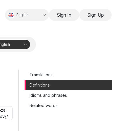
Sign In
Sign Up
English
nglish
Translations
Definitions
Idioms and phrases
Related words
əzɐ
nəvɨj/