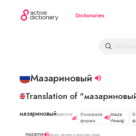
Dictionaries
Мазариновый
Translation of "мазариновый
мазариновый
Основная
/məzɐ
О
adjective
форма
ˈrʲinəvɨj/
ф
mazarine
literary; denotes a deep blue shade.