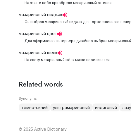
На закате небо приобрело мазариновый оттенок.
мазариновый пиджак
Он выбрал мазариновый пиджак для торжественного вечер
мазариновый цвет
Для оформления интерьера дизайнер выбрал мазариновый
мазариновый шёлк
На свету мазариновый шёлк мягко переливался.
Related words
Synonyms
тёмно-синий
ультрамариновый
индиговый
лаз
© 2025 Active Dictionary