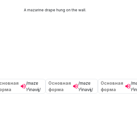
A mazarine drape hung on the wall.
сновная
/məzɐ
Основная
/məzɐ
Основная
/m
орма
ˈrʲinəvɨj/
форма
ˈrʲinəvɨj/
форма
ˈrʲi