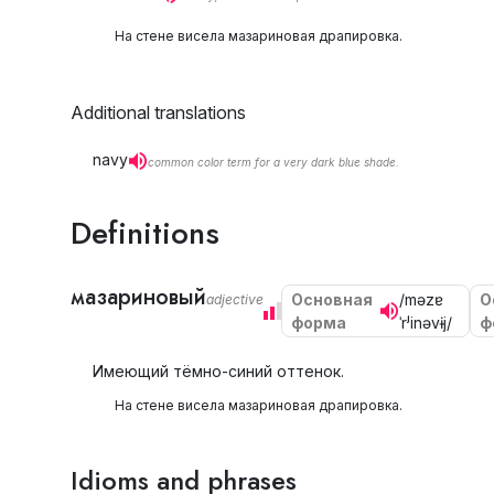
На стене висела мазариновая драпировка.
Additional translations
navy
common color term for a very dark blue shade.
Definitions
мазариновый
Основная
/məzɐ
О
adjective
форма
ˈrʲinəvɨj/
ф
Имеющий тёмно-синий оттенок.
На стене висела мазариновая драпировка.
Idioms and phrases