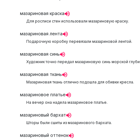
мазариновая краска
Для росписи стен использовали мазариновую краску.
мазариновая лента
Подарочную коробку перевязали мазариновой лентой.
мазариновая синь
Художник точно передал мазариновую синь морской глуби
мазариновая ткань
Мазариновая ткань отлично подошла для обивки кресла.
мазариновое платье
На вечер она надела мазариновое платье.
мазариновый бархат
Шторы были сшиты из мазаринового бархата.
мазариновый оттенок