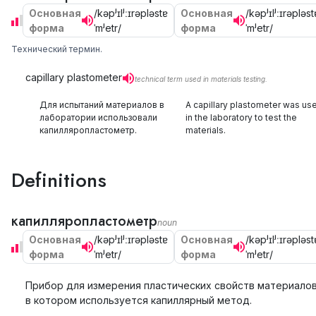
Основная
/kəpʲɪlʲːɪrəpləstɐ
Основная
/kəpʲɪlʲːɪrəpləst
форма
ˈmʲetr/
форма
ˈmʲetr/
Технический термин.
capillary plastometer
technical term used in materials testing.
Для испытаний материалов в
A capillary plastometer was us
лаборатории использовали
in the laboratory to test the
капилляропластометр.
materials.
Definitions
капилляропластометр
noun
Основная
/kəpʲɪlʲːɪrəpləstɐ
Основная
/kəpʲɪlʲːɪrəpləst
форма
ˈmʲetr/
форма
ˈmʲetr/
Прибор для измерения пластических свойств материалов
в котором используется капиллярный метод.