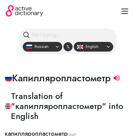
Russian
English
Капилляропластометр
Translation of
"капилляропластометр" into
English
капилляропластометр
noun