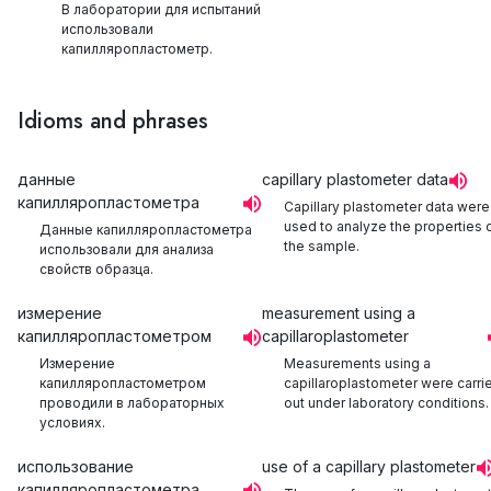
В лаборатории для испытаний
использовали
капилляропластометр.
Idioms and phrases
данные
capillary plastometer data
капилляропластометра
Capillary plastometer data were
used to analyze the properties 
Данные капилляропластометра
the sample.
использовали для анализа
свойств образца.
измерение
measurement using a
капилляропластометром
capillaroplastometer
Измерение
Measurements using a
капилляропластометром
capillaroplastometer were carri
проводили в лабораторных
out under laboratory conditions.
условиях.
использование
use of a capillary plastometer
капилляропластометра