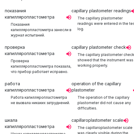
показания
capillary plastometer readings
капилляропластометра
The capillary plastometer
readings were entered in the te
Показания
log.
капилляропластометра занесли в
журнал испытаний.
проверка
capillary plastometer check
капилляропластометра
The capillary plastometer chec
showed that the instrument was
Проверка
working properly.
капилляропластометра показала,
что прибор работает исправно.
работа
operation of the capillary
капилляропластометра
plastometer
Работа капилляропластометра
The operation of the capillary
не вызвала никаких затруднений.
plastometer did not cause any
difficulties.
шкала
capillaroplastometer scale
капилляропластометра
The capillaroplastometer scale
was clearly visible during the
Шкала капилляропластометра