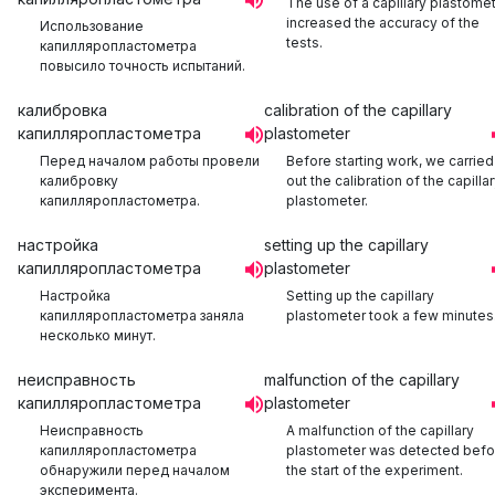
The use of a capillary plastome
increased the accuracy of the
Использование
tests.
капилляропластометра
повысило точность испытаний.
калибровка
calibration of the capillary
капилляропластометра
plastometer
Перед началом работы провели
Before starting work, we carried
калибровку
out the calibration of the capilla
капилляропластометра.
plastometer.
настройка
setting up the capillary
капилляропластометра
plastometer
Настройка
Setting up the capillary
капилляропластометра заняла
plastometer took a few minutes
несколько минут.
неисправность
malfunction of the capillary
капилляропластометра
plastometer
Неисправность
A malfunction of the capillary
капилляропластометра
plastometer was detected befo
обнаружили перед началом
the start of the experiment.
эксперимента.