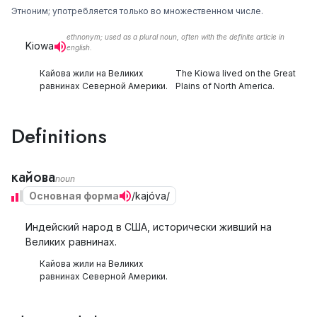
Этноним; употребляется только во множественном числе.
ethnonym; used as a plural noun, often with the definite article in
Kiowa
english.
Кайова жили на Великих
The Kiowa lived on the Great
равнинах Северной Америки.
Plains of North America.
Definitions
кайова
noun
Основная форма
/kajóva/
Индейский народ в США, исторически живший на
Великих равнинах.
Кайова жили на Великих
равнинах Северной Америки.