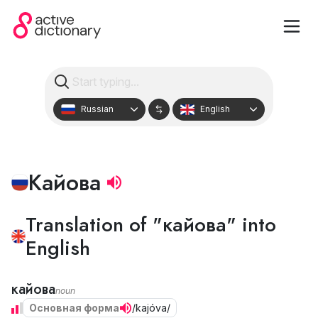
Russian
English
Кайова
Translation of "кайова" into
English
кайова
noun
Основная форма
/kajóva/