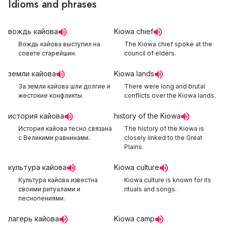
Idioms and phrases
вождь кайова
Kiowa chief
Вождь кайова выступил на
The Kiowa chief spoke at the
совете старейшин.
council of elders.
земли кайова
Kiowa lands
За земли кайова шли долгие и
There were long and brutal
жестокие конфликты.
conflicts over the Kiowa lands.
история кайова
history of the Kiowa
История кайова тесно связана
The history of the Kiowa is
с Великими равнинами.
closely linked to the Great
Plains.
культура кайова
Kiowa culture
Культура кайова известна
Kiowa culture is known for its
своими ритуалами и
rituals and songs.
песнопениями.
лагерь кайова
Kiowa camp