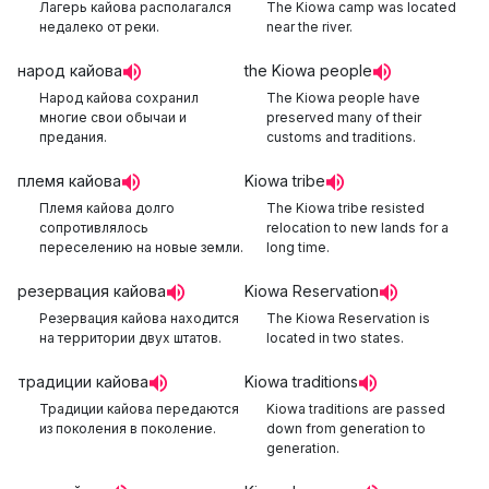
Лагерь кайова располагался
The Kiowa camp was located
недалеко от реки.
near the river.
народ кайова
the Kiowa people
Народ кайова сохранил
The Kiowa people have
многие свои обычаи и
preserved many of their
предания.
customs and traditions.
племя кайова
Kiowa tribe
Племя кайова долго
The Kiowa tribe resisted
сопротивлялось
relocation to new lands for a
переселению на новые земли.
long time.
резервация кайова
Kiowa Reservation
Резервация кайова находится
The Kiowa Reservation is
на территории двух штатов.
located in two states.
традиции кайова
Kiowa traditions
Традиции кайова передаются
Kiowa traditions are passed
из поколения в поколение.
down from generation to
generation.