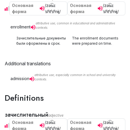
Основная
/zət͡ɕɪ
Основная
/zət͡ɕɪ
форма
ˈslʲitʲɪlʲnɨj/
форма
ˈslʲitʲɪlʲnɨj/
attributive use; common in educational and administrative
enrollment
contexts.
Зачислительные документы
The enrollment documents
были оформлены в срок.
were prepared on time.
Additional translations
attributive use; especially common in school and university
admission
contexts.
Definitions
зачислительный
adjective
Основная
/zət͡ɕɪ
Основная
/zət͡ɕɪ
форма
ˈslʲitʲɪlʲnɨj/
форма
ˈslʲitʲɪlʲnɨj/