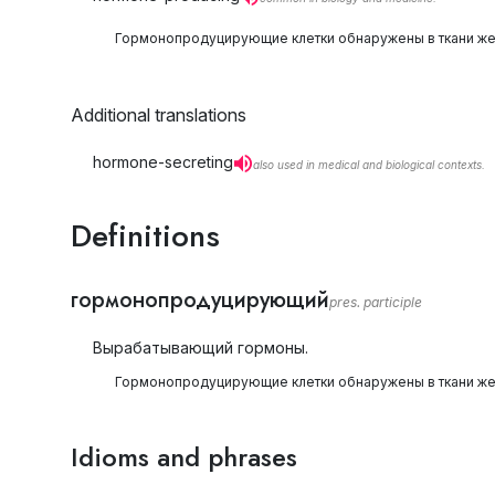
Гормонопродуцирующие клетки обнаружены в ткани же
Additional translations
hormone-secreting
also used in medical and biological contexts.
Definitions
гормонопродуцирующий
pres. participle
Вырабатывающий гормоны.
Гормонопродуцирующие клетки обнаружены в ткани же
Idioms and phrases