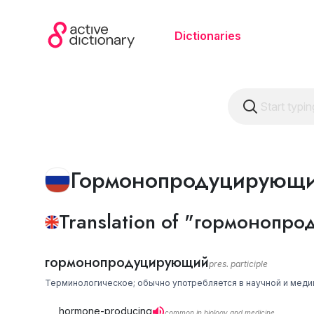
Dictionaries
Гормонопродуцирующ
Translation of "гормонопро
гормонопродуцирующий
pres. participle
Терминологическое; обычно употребляется в научной и медици
hormone-producing
common in biology and medicine.