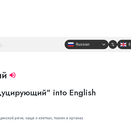
Russian
E
ий
дуцирующий" into English
нской речи, чаще о клетках, тканях и органах.