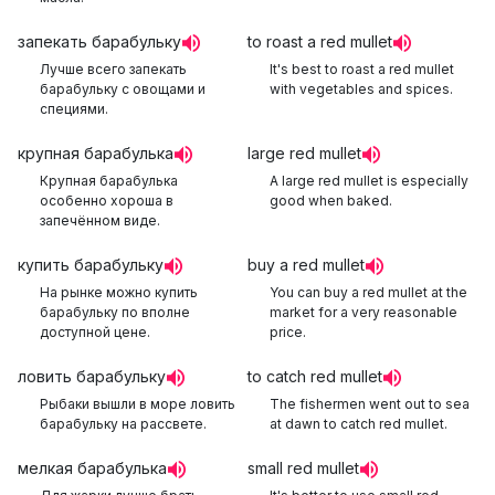
запекать барабульку
to roast a red mullet
Лучше всего запекать
It's best to roast a red mullet
барабульку с овощами и
with vegetables and spices.
специями.
крупная барабулька
large red mullet
Крупная барабулька
A large red mullet is especially
особенно хороша в
good when baked.
запечённом виде.
купить барабульку
buy a red mullet
На рынке можно купить
You can buy a red mullet at the
барабульку по вполне
market for a very reasonable
доступной цене.
price.
ловить барабульку
to catch red mullet
Рыбаки вышли в море ловить
The fishermen went out to sea
барабульку на рассвете.
at dawn to catch red mullet.
мелкая барабулька
small red mullet