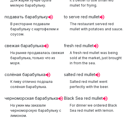
Для жарки лучше брать
It's better to use small red
мелкую барабульку.
mullet for frying.
подавать барабульку
to serve red mullet
В ресторане подавали
The restaurant served red
барабульку с картофелем и
mullet with potatoes and sauce.
соусом.
свежая барабулька
fresh red mullet
На рынке продавалась свежая
A fresh red mullet was being
барабулька, только что из
sold at the market, just brought
моря.
in from the sea.
солёная барабулька
salted red mullet
К пиву отлично подошла
Salted red mullet went
солёная барабулька.
perfectly with the beer.
черноморская барабулька
Black Sea red mullet
На ужин мы заказали
For dinner we ordered Black
черноморскую барабульку с
Sea red mullet with lemon.
лимоном.