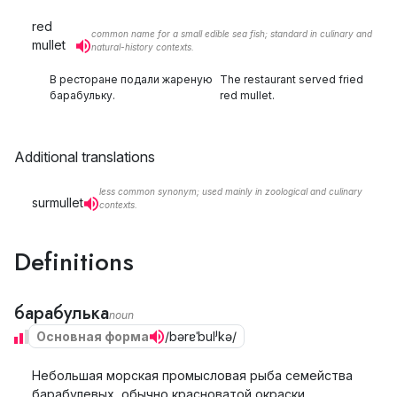
red
common name for a small edible sea fish; standard in culinary and
mullet
natural-history contexts.
В ресторане подали жареную
The restaurant served fried
барабульку.
red mullet.
Additional translations
less common synonym; used mainly in zoological and culinary
surmullet
contexts.
Definitions
барабулька
noun
Основная форма
/bərɐˈbulʲkə/
Небольшая морская промысловая рыба семейства
барабулевых, обычно красноватой окраски.