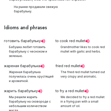
На рынке продавали свежую
барабульку.
Idioms and phrases
готовить барабульку
to cook red mullet
Бабушка любит готовить
Grandmother likes to cook red
барабульку с чесноком и
mullet with garlic and herbs.
зеленью.
жареная барабулька
fried red mullet
Жареная барабулька
The fried red mullet turned out
получилась очень хрустящей
very crispy and aromatic.
и ароматной.
жарить барабульку
to fry a red mullet
Мы решили жарить
We decided to fry a red mullet
барабульку на сковороде с
in a frying pan with a small
небольшим количеством
amount of oil.
масла.