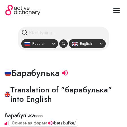
Russian
English
Барабулька
Translation of "барабулька"
into English
барабулька
noun
Основная форма
/bərɐˈbulʲkə/