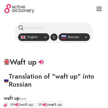
English
Russian
Waft up
Translation of "waft up" into
Russian
waft up
verb
UK
/wɒft ʌp/
US
/wæft ʌp/