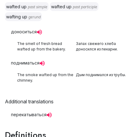
wafted up
wafted up
past simple
past participle
wafting up
gerund
доноситься
The smell of fresh bread
Запах свежего хлеба
wafted up from the bakery.
доносился из пекарни.
подниматься
The smoke wafted up from the
Дым поднимался из трубы.
chimney.
Additional translations
перекатываться
Definitions