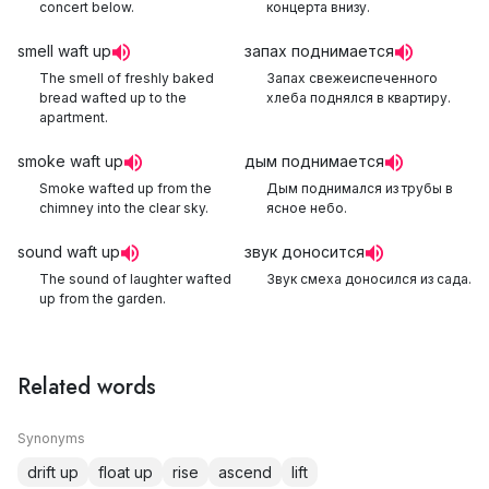
concert below.
концерта внизу.
smell waft up
запах поднимается
The smell of freshly baked
Запах свежеиспеченного
bread wafted up to the
хлеба поднялся в квартиру.
apartment.
smoke waft up
дым поднимается
Smoke wafted up from the
Дым поднимался из трубы в
chimney into the clear sky.
ясное небо.
sound waft up
звук доносится
The sound of laughter wafted
Звук смеха доносился из сада.
up from the garden.
Related words
Synonyms
drift up
float up
rise
ascend
lift