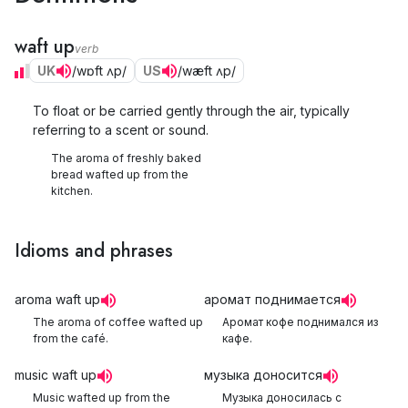
waft up
verb
UK
/wɒft ʌp/
US
/wæft ʌp/
To float or be carried gently through the air, typically
referring to a scent or sound.
The aroma of freshly baked
bread wafted up from the
kitchen.
Idioms and phrases
aroma waft up
аромат поднимается
The aroma of coffee wafted up
Аромат кофе поднимался из
from the café.
кафе.
music waft up
музыка доносится
Music wafted up from the
Музыка доносилась с