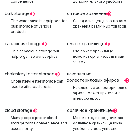
convenience.
дополнительного удобства.
bulk storage
оптовое хранение
The warehouse is equipped for
Склад оснащен для оптового
bulk storage of various
хранения различных товаров.
products.
capacious storage
емкое хранилище
This capacious storage will
Это емкое хранилище
help organize our supplies.
поможет организовать наши
запасы.
cholesteryl ester storage
накопление
холестериловых эфиров
Cholesteryl ester storage can
lead to atherosclerosis.
Накопление холестериловых
эфиров может привести к
атеросклерозу.
cloud storage
облачное хранилище
Many people prefer cloud
Многие люди предпочитают
storage for its convenience and
облачное хранилище из-за
accessibility.
удобства и доступности.