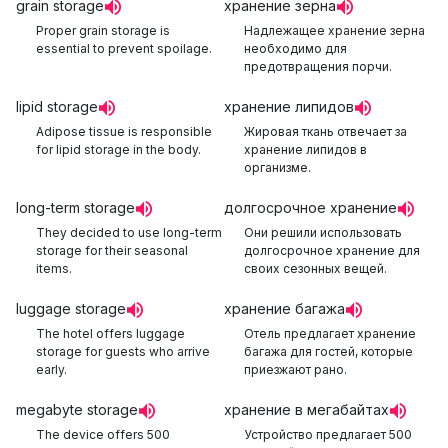
grain storage
хранение зерна
Proper grain storage is
Надлежащее хранение зерна
essential to prevent spoilage.
необходимо для
предотвращения порчи.
lipid storage
хранение липидов
Adipose tissue is responsible
Жировая ткань отвечает за
for lipid storage in the body.
хранение липидов в
организме.
long-term storage
долгосрочное хранение
They decided to use long-term
Они решили использовать
storage for their seasonal
долгосрочное хранение для
items.
своих сезонных вещей.
luggage storage
хранение багажа
The hotel offers luggage
Отель предлагает хранение
storage for guests who arrive
багажа для гостей, которые
early.
приезжают рано.
megabyte storage
хранение в мегабайтах
The device offers 500
Устройство предлагает 500