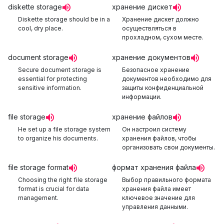
diskette storage
хранение дискет
Diskette storage should be in a
Хранение дискет должно
cool, dry place.
осуществляться в
прохладном, сухом месте.
document storage
хранение документов
Secure document storage is
Безопасное хранение
essential for protecting
документов необходимо для
sensitive information.
защиты конфиденциальной
информации.
file storage
хранение файлов
He set up a file storage system
Он настроил систему
to organize his documents.
хранения файлов, чтобы
организовать свои документы.
file storage format
формат хранения файла
Choosing the right file storage
Выбор правильного формата
format is crucial for data
хранения файла имеет
management.
ключевое значение для
управления данными.