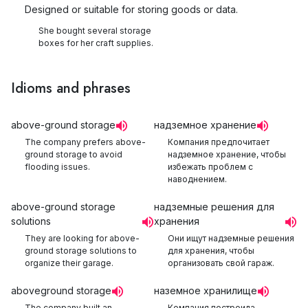
Designed or suitable for storing goods or data.
She bought several storage
boxes for her craft supplies.
Idioms and phrases
above-ground storage
надземное хранение
The company prefers above-
Компания предпочитает
ground storage to avoid
надземное хранение, чтобы
flooding issues.
избежать проблем с
наводнением.
above-ground storage
надземные решения для
solutions
хранения
They are looking for above-
Они ищут надземные решения
ground storage solutions to
для хранения, чтобы
organize their garage.
организовать свой гараж.
aboveground storage
наземное хранилище
The company built an
Компания построила