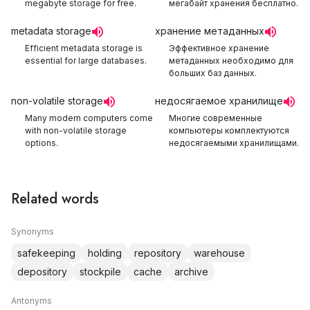
megabyte storage for free.
мегабайт хранения бесплатно.
metadata storage
хранение метаданных
Efficient metadata storage is
Эффективное хранение
essential for large databases.
метаданных необходимо для
больших баз данных.
non-volatile storage
недосягаемое хранилище
Many modern computers come
Многие современные
with non-volatile storage
компьютеры комплектуются
options.
недосягаемыми хранилищами.
Related words
Synonyms
safekeeping
holding
repository
warehouse
depository
stockpile
cache
archive
Antonyms