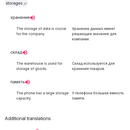
storages
pl
хранение
The storage of data is crucial
Хранение данных имеет
for the company.
решающее значение для
компании.
склад
The warehouse is used for
Склад используется для
storage of goods.
хранения товаров.
память
The phone has a large storage
У телефона большая емкость
capacity.
памяти.
Additional translations