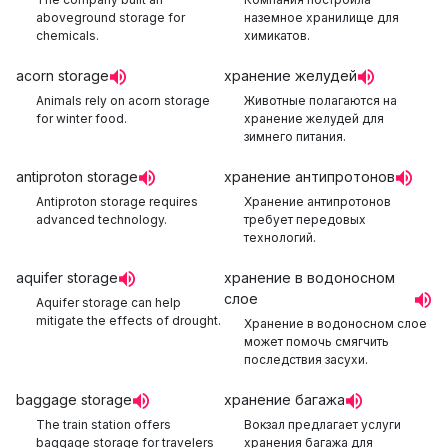
aboveground storage for
наземное хранилище для
chemicals.
химикатов.
acorn storage
хранение желудей
Animals rely on acorn storage
Животные полагаются на
for winter food.
хранение желудей для
зимнего питания.
antiproton storage
хранение антипротонов
Antiproton storage requires
Хранение антипротонов
advanced technology.
требует передовых
технологий.
aquifer storage
хранение в водоносном
слое
Aquifer storage can help
mitigate the effects of drought.
Хранение в водоносном слое
может помочь смягчить
последствия засухи.
baggage storage
хранение багажа
The train station offers
Вокзал предлагает услуги
baggage storage for travelers
хранения багажа для