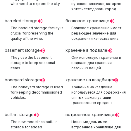
who need to explore the city.
путешественников, которые
хотят исследовать город.
barreled storage
бочковое хранилище
The barreled storage facility is
Бочковое хранилище имеет
crucial for preserving the
решающее значение для
quality of the wine.
сохранения качества вина.
basement storage
хранение в подвале
They use the basement
Они используют хранение в
storage to keep seasonal
подвале для хранения
items.
сезонных вещей.
boneyard storage
хранение на кладбище
The boneyard storage is used
Хранение на кладбище
for keeping decommissioned
используется для содержания
vehicles.
снятых с эксплуатации
транспортных средств.
built-in storage
встроенное хранилище
The new model has built-in
Новая модель имеет
storage for added
встроенное хранилище для