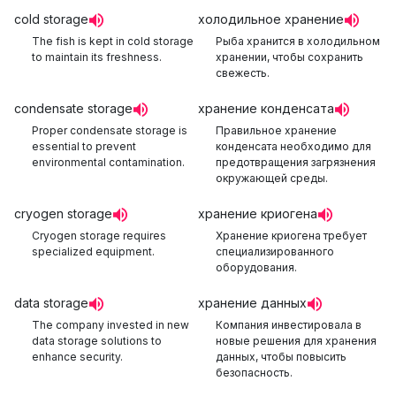
cold storage
холодильное хранение
The fish is kept in cold storage
Рыба хранится в холодильном
to maintain its freshness.
хранении, чтобы сохранить
свежесть.
condensate storage
хранение конденсата
Proper condensate storage is
Правильное хранение
essential to prevent
конденсата необходимо для
environmental contamination.
предотвращения загрязнения
окружающей среды.
cryogen storage
хранение криогена
Cryogen storage requires
Хранение криогена требует
specialized equipment.
специализированного
оборудования.
data storage
хранение данных
The company invested in new
Компания инвестировала в
data storage solutions to
новые решения для хранения
enhance security.
данных, чтобы повысить
безопасность.