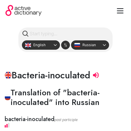
English
Russian
Bacteria-inoculated
Translation of "bacteria-
inoculated" into Russian
bacteria-inoculated
past participle