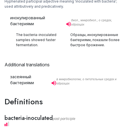
Hyphenated participial adjective meaning 'inoculated with bacteria';
used attributively and predicatively.
инокулированный
биол., микробиол.; о средах,
бактериями
образцах
The bacteria-inoculated
Образцы, инокулированные
samples showed faster
бактериями, показали более
fermentation.
быстрое брожение.
Additional translations
засеянный
в микробиологии; о питательных средах и
бактериями
образцах
Definitions
bacteria-inoculated
past participle