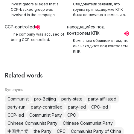
Investigators alleged that a
Следователи заявили, что
CCP-backed group was
группа при поддержке КПК
involved in the campaign.
была вовлечена в кампанию.
CCP-controlled
находящийся под
контролем КПК
The company was accused of
being CCP-controlled.
Компанию обвинили в том, что
она находится под контролем
КПК.
Related words
Synonyms
Communist
pro-Beijing
party-state
party-affiliated
party-run
party-controlled
party-led
CPC-led
CCP-led
Communist Party
CPC
Chinese Communist Party
Chinese Communist Party
中国共产党
the Party
CPC
Communist Party of China