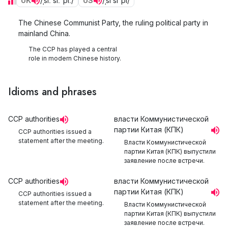
UK
/ˌsiː siː ˈpiː/
US
/ˌsi si ˈpi/
The Chinese Communist Party, the ruling political party in
mainland China.
The CCP has played a central
role in modern Chinese history.
Idioms and phrases
CCP authorities
власти Коммунистической
партии Китая (КПК)
CCP authorities issued a
statement after the meeting.
Власти Коммунистической
партии Китая (КПК) выпустили
заявление после встречи.
CCP authorities
власти Коммунистической
партии Китая (КПК)
CCP authorities issued a
statement after the meeting.
Власти Коммунистической
партии Китая (КПК) выпустили
заявление после встречи.