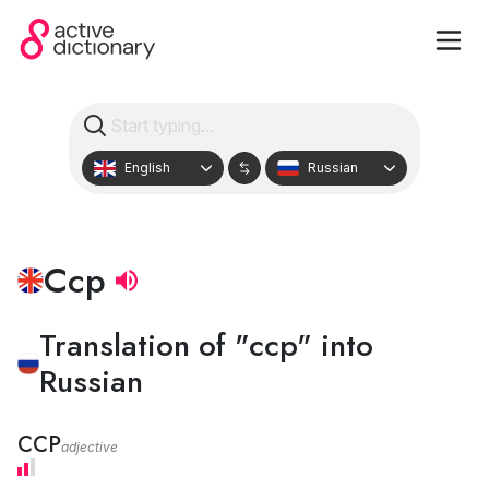
English
Russian
Ccp
Translation of "ccp" into
Russian
CCP
adjective