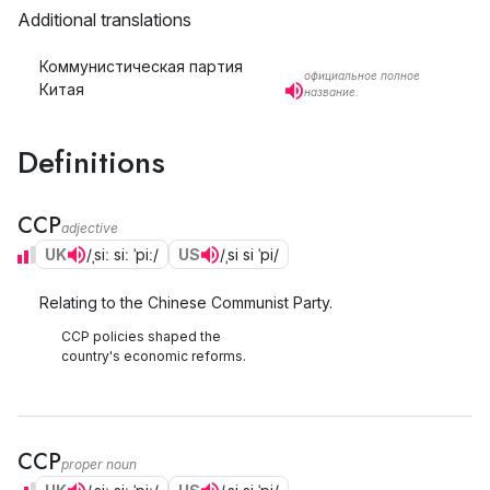
Additional translations
Коммунистическая партия
официальное полное
Китая
название.
Definitions
CCP
adjective
UK
/ˌsiː siː ˈpiː/
US
/ˌsi si ˈpi/
Relating to the Chinese Communist Party.
CCP policies shaped the
country's economic reforms.
CCP
proper noun