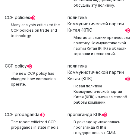
обсудить эту политику.
CCP policies
политика
Коммунистической партии
Many analysts criticized the
Китая (КПК)
CCP policies on trade and
technology.
Многие аналитики критиковали
политику Коммунистической
партии Китая (КПК) в области
торговли и технологий.
CCP policy
политика
Коммунистической партии
The new CCP policy has
Китая (КПК)
changed how companies
operate.
Новая политика
Коммунистической партии
Китая (КПК) изменила способ
работы компаний.
CCP propaganda
пропаганда КПК
The report criticized CCP
В докладе критиковалась
propaganda in state media.
пропаганда КПК в
государственных СМИ.