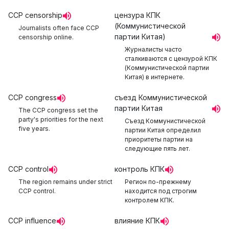
CCP censorship
цензура КПК
(Коммунистической
Journalists often face CCP
партии Китая)
censorship online.
Журналисты часто
сталкиваются с цензурой КПК
(Коммунистической партии
Китая) в интернете.
CCP congress
съезд Коммунистической
партии Китая
The CCP congress set the
party's priorities for the next
Съезд Коммунистической
five years.
партии Китая определил
приоритеты партии на
следующие пять лет.
CCP control
контроль КПК
The region remains under strict
Регион по-прежнему
CCP control.
находится под строгим
контролем КПК.
CCP influence
влияние КПК