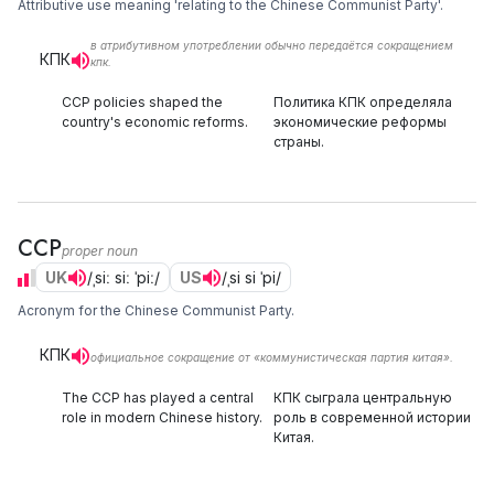
Attributive use meaning 'relating to the Chinese Communist Party'.
в атрибутивном употреблении обычно передаётся сокращением
КПК
кпк.
CCP policies shaped the
Политика КПК определяла
country's economic reforms.
экономические реформы
страны.
CCP
proper noun
UK
/ˌsiː siː ˈpiː/
US
/ˌsi si ˈpi/
Acronym for the Chinese Communist Party.
КПК
официальное сокращение от «коммунистическая партия китая».
The CCP has played a central
КПК сыграла центральную
role in modern Chinese history.
роль в современной истории
Китая.