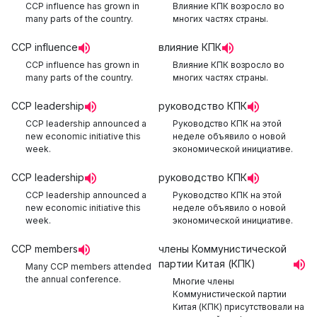
CCP influence has grown in
Влияние КПК возросло во
many parts of the country.
многих частях страны.
CCP influence
влияние КПК
CCP influence has grown in
Влияние КПК возросло во
many parts of the country.
многих частях страны.
CCP leadership
руководство КПК
CCP leadership announced a
Руководство КПК на этой
new economic initiative this
неделе объявило о новой
week.
экономической инициативе.
CCP leadership
руководство КПК
CCP leadership announced a
Руководство КПК на этой
new economic initiative this
неделе объявило о новой
week.
экономической инициативе.
CCP members
члены Коммунистической
партии Китая (КПК)
Many CCP members attended
the annual conference.
Многие члены
Коммунистической партии
Китая (КПК) присутствовали на