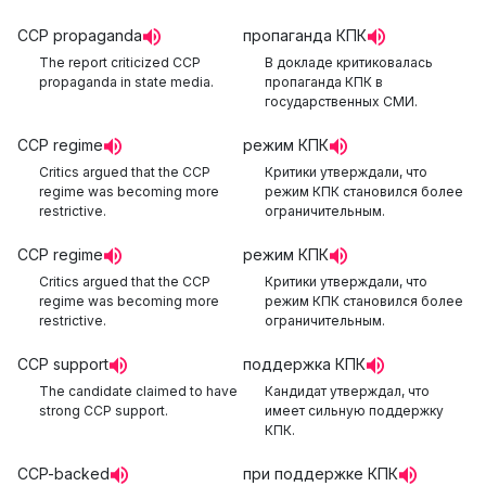
CCP propaganda
пропаганда КПК
The report criticized CCP
В докладе критиковалась
propaganda in state media.
пропаганда КПК в
государственных СМИ.
CCP regime
режим КПК
Critics argued that the CCP
Критики утверждали, что
regime was becoming more
режим КПК становился более
restrictive.
ограничительным.
CCP regime
режим КПК
Critics argued that the CCP
Критики утверждали, что
regime was becoming more
режим КПК становился более
restrictive.
ограничительным.
CCP support
поддержка КПК
The candidate claimed to have
Кандидат утверждал, что
strong CCP support.
имеет сильную поддержку
КПК.
CCP-backed
при поддержке КПК