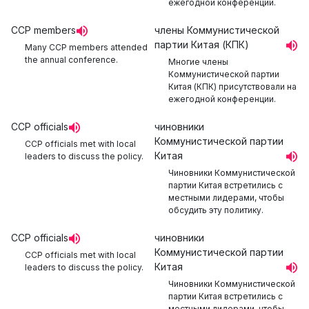
ежегодной конференции.
CCP members
члены Коммунистической
партии Китая (КПК)
Many CCP members attended
the annual conference.
Многие члены
Коммунистической партии
Китая (КПК) присутствовали на
ежегодной конференции.
CCP officials
чиновники
Коммунистической партии
CCP officials met with local
Китая
leaders to discuss the policy.
Чиновники Коммунистической
партии Китая встретились с
местными лидерами, чтобы
обсудить эту политику.
CCP officials
чиновники
Коммунистической партии
CCP officials met with local
Китая
leaders to discuss the policy.
Чиновники Коммунистической
партии Китая встретились с
местными лидерами, чтобы